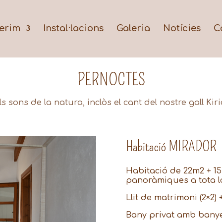
erim
Instal·lacions
Galeria
Notícies
C
PERNOCTES
 sons de la natura, inclòs el cant del nostre gall Kir
Habitació MIRADOR
Habitació de 22m2 + 1
panoràmiques a tota la
Llit de matrimoni (2×2) +
Bany privat amb bany