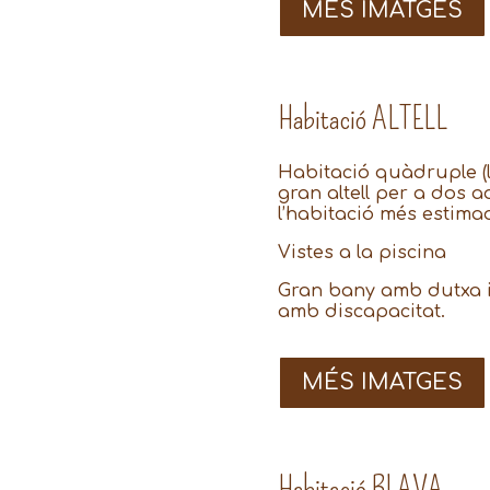
MÉS IMATGES
Habitació ALTELL
Habitació quàdruple (l
gran altell per a dos ad
l’habitació més estima
Vistes a la piscina
Gran bany amb dutxa 
amb discapacitat.
MÉS IMATGES
Habitació BLAVA