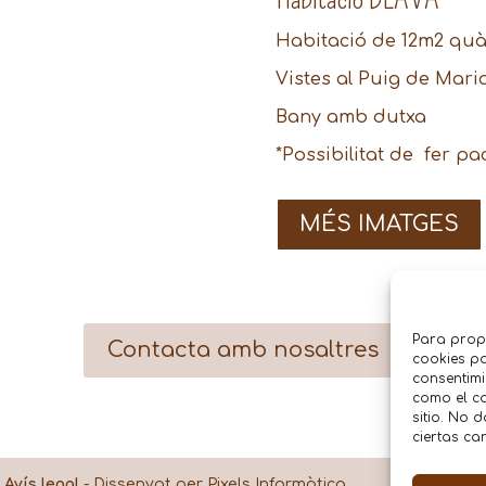
Habitació de 12m2 quàdr
Vistes al Puig de Mari
Bany amb dutxa
*Possibilitat de fer 
MÉS IMATGES
Para prop
Contacta amb nosaltres
cookies pa
consentimi
como el co
sitio. No 
ciertas car
-
Avís legal
- Dissenyat per Pixels Informàtica