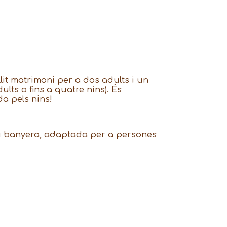
lit matrimoni per a dos adults i un
ults o fins a quatre nins). És
da pels nins!
i banyera, adaptada per a persones