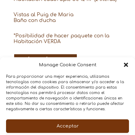
Vistas al Puig de Maria
Baño con ducha
*Posibilidad de hacer paquete con la
Habitación VERDA
MÁS IMÁGENES
Manage Cookie Consent
Para proporcionar una mejor experiencia, utilizamos
tecnologías como cookies para almacenar y/o acceder a la
información del dispositivo. El consentimiento para estas
Contacta con nosotros
tecnologías nos permitirá procesar datos como el
comportamiento de navegación o identificaciones únicas en
este sitio. No dar su consentimiento o retirarlo puede afectar
negativamente a ciertas características y funciones.
Acceptar
La Vall de Colonya -
Política de Privacitat
-
Avís